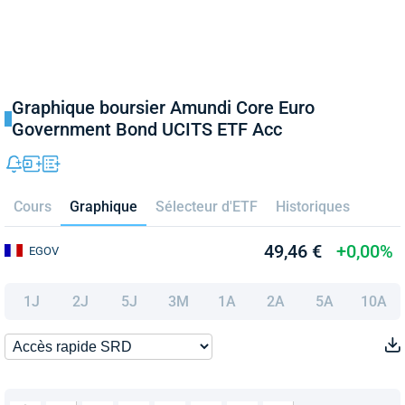
Graphique boursier Amundi Core Euro
Government Bond UCITS ETF Acc
Cours
Graphique
Sélecteur d'ETF
Historiques
49,46 €
+0,00%
EGOV
1J
2J
5J
3M
1A
2A
5A
10A