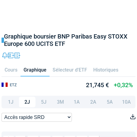
Graphique boursier BNP Paribas Easy STOXX
Europe 600 UCITS ETF
Cours
Graphique
Sélecteur d'ETF
Historiques
21,745 €
+0,32%
ETZ
1J
2J
5J
3M
1A
2A
5A
10A