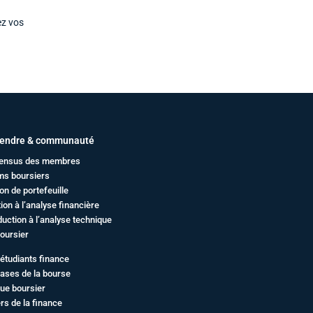
ez vos
endre & communauté
ensus des membres
ms boursiers
on de portefeuille
ation à l’analyse financière
duction à l’analyse technique
oursier
étudiants finance
ases de la bourse
ue boursier
rs de la finance