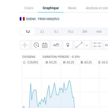
Cours
Graphique
News
Analyse et con
EXENS
- FR001400Q9V2
1J
2J
5J
10J
3M
6M
C
EXOSENS
VARIATION PERIODE : -0.39%
COURS
O
: 63.25
H
: 63.25
B
: 63.25
C
: 63.