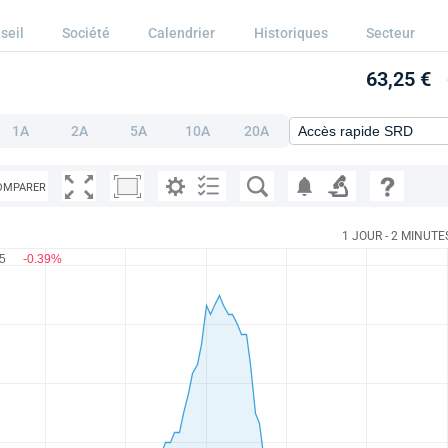
seil
Société
Calendrier
Historiques
Secteur
63,25 €
1A
2A
5A
10A
20A
OMPARER
1 JOUR - 2 MINUTE
25
-0.39%