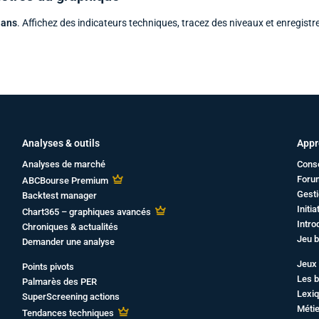
 ans
. Affichez des indicateurs techniques, tracez des niveaux et enregistr
Analyses & outils
Appr
Analyses de marché
Cons
Foru
ABCBourse Premium
Gesti
Backtest manager
Initi
Chart365 – graphiques avancés
Intro
Chroniques & actualités
Jeu b
Demander une analyse
Jeux 
Points pivots
Les b
Palmarès des PER
Lexiq
SuperScreening actions
Métie
Tendances techniques