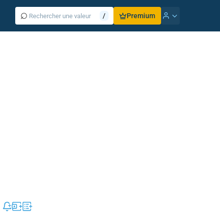
⌕
/
Premium