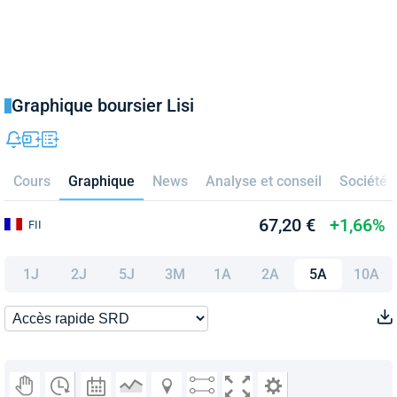
Graphique boursier Lisi
Cours
Graphique
News
Analyse et conseil
Société
67,20 €
+1,66%
FII
1J
2J
5J
3M
1A
2A
5A
10A