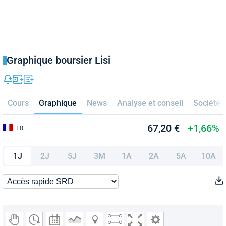
Graphique boursier Lisi
Cours
Graphique
News
Analyse et conseil
Société
67,20 €
+1,66%
FII
1J
2J
5J
3M
1A
2A
5A
10A