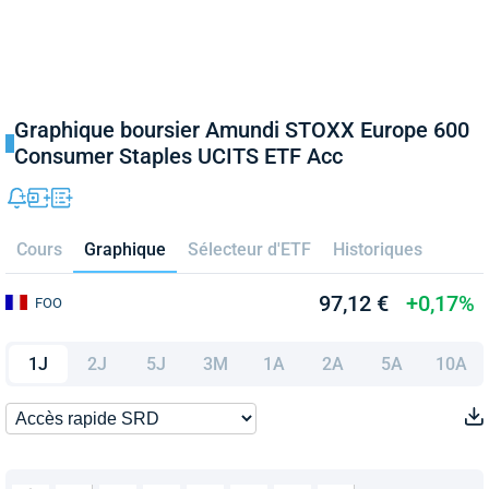
Graphique boursier Amundi STOXX Europe 600
Consumer Staples UCITS ETF Acc
Cours
Graphique
Sélecteur d'ETF
Historiques
97,12 €
+0,17%
FOO
1J
2J
5J
3M
1A
2A
5A
10A