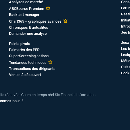
Analyses de marché
Cons
Foru
ABCBourse Premium
Gesti
Backtest manager
Initi
Chart365 – graphiques avancés
Intro
Chroniques & actualités
Jeu b
Demander une analyse
Jeux 
Points pivots
Les b
Palmarès des PER
Lexiq
SuperScreening actions
Métie
Tendances techniques
Quiz
Transactions des dirigeants
Cook
Ventes à découvert
oits réservés. Cours en temps réel Six Financial Information.
sommes-nous ?