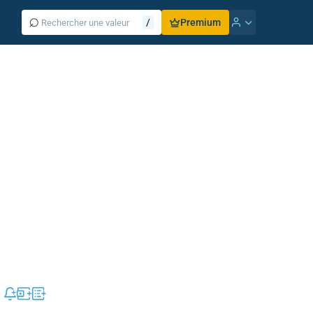
⌕
/
Premium