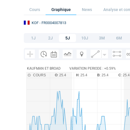
Cours
Graphique
News
Analyse et con
KOF
- FR0004007813
1J
2J
5J
10J
3M
6M
C
KAUFMAN ET BROAD
VARIATION PERIODE : +0.59%
COURS
O
: 25.4
H
: 25.4
B
: 25.4
C
: 25.4