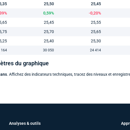
5,35
25,50
25,45
,39%
0,59%
-0,20%
5,65
25,45
25,55
5,75
25,70
25,65
5,25
25,40
25,30
 164
30 050
24 414
mètres du graphique
 ans
. Affichez des indicateurs techniques, tracez des niveaux et enregistr
Analyses & outils
Appr