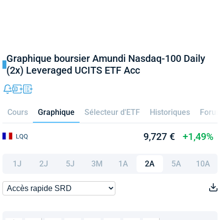
Graphique boursier Amundi Nasdaq-100 Daily
(2x) Leveraged UCITS ETF Acc
Cours
Graphique
Sélecteur d'ETF
Historiques
Foru
9,727 €
+1,49%
LQQ
1J
2J
5J
3M
1A
2A
5A
10A