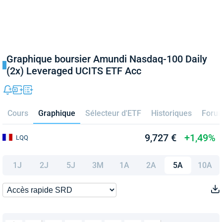
Graphique boursier Amundi Nasdaq-100 Daily
(2x) Leveraged UCITS ETF Acc
Cours
Graphique
Sélecteur d'ETF
Historiques
Foru
9,727 €
+1,49%
LQQ
1J
2J
5J
3M
1A
2A
5A
10A