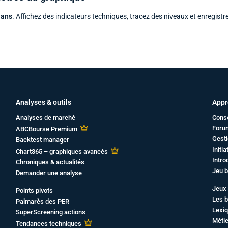
 ans
. Affichez des indicateurs techniques, tracez des niveaux et enregistr
Analyses & outils
Appr
Analyses de marché
Cons
Foru
ABCBourse Premium
Gesti
Backtest manager
Initi
Chart365 – graphiques avancés
Intro
Chroniques & actualités
Jeu b
Demander une analyse
Jeux 
Points pivots
Les b
Palmarès des PER
Lexiq
SuperScreening actions
Métie
Tendances techniques