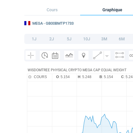
Cours
Graphique
MEGA
- GB00BMTP1733
1J
2J
5J
10J
3M
6M
C
WISDOMTREE PHYSICAL CRYPTO MEGA CAP EQUAL WEIGHT
COURS
O
: 5.154
H
: 5.248
B
: 5.154
C
: 5.2