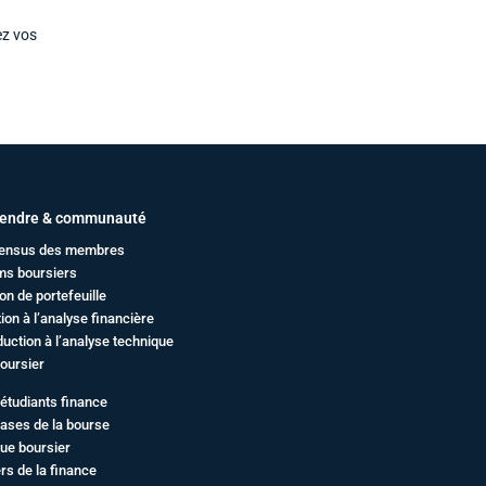
ez vos
endre & communauté
ensus des membres
ms boursiers
on de portefeuille
ation à l’analyse financière
duction à l’analyse technique
oursier
étudiants finance
ases de la bourse
ue boursier
rs de la finance