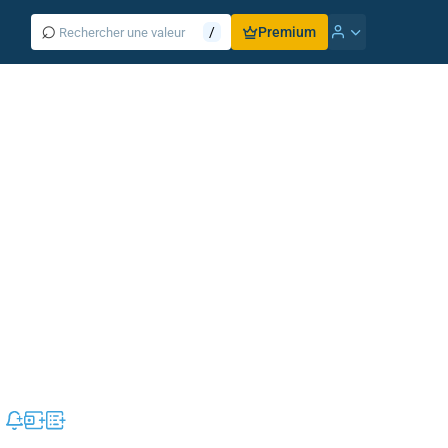
⌕
/
Premium