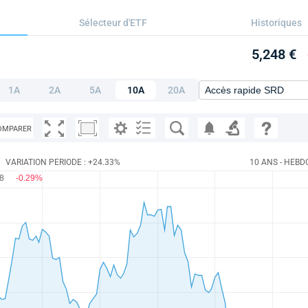
Sélecteur d'ETF
Historiques
5,248 €
1A
2A
5A
10A
20A
OMPARER
VARIATION PERIODE : +24.33%
10 ANS - HEBD
48
-0.29%