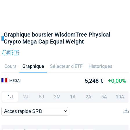
Graphique boursier WisdomTree Physical
Crypto Mega Cap Equal Weight
Cours
Graphique
Sélecteur d'ETF
Historiques
5,248 €
+0,00%
MEGA
1J
2J
5J
3M
1A
2A
5A
10A