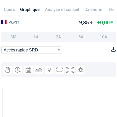
Cours
Graphique
Analyse et conseil
Calendrier
Hist
9,85 €
+0,00%
MLAST
3M
1A
2A
5A
10A