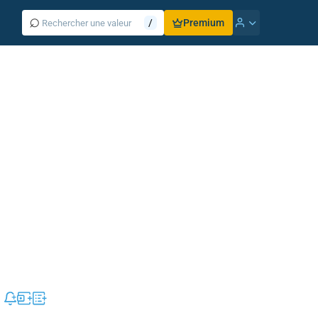
⌕
/
Premium