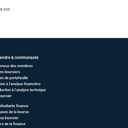
ez vos
endre & communauté
ensus des membres
ms boursiers
on de portefeuille
ation à l’analyse financière
duction à l’analyse technique
oursier
étudiants finance
ases de la bourse
ue boursier
rs de la finance