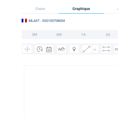
Cours
Graphique
MLAST
- ES0105708004
3M
6M
1A
2A
C