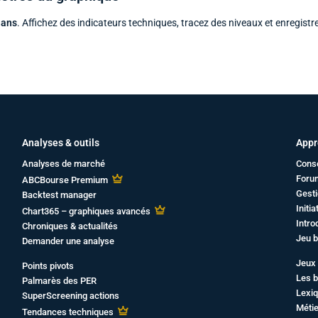
 ans
. Affichez des indicateurs techniques, tracez des niveaux et enregistr
Analyses & outils
Appr
Analyses de marché
Cons
Foru
ABCBourse Premium
Gesti
Backtest manager
Initi
Chart365 – graphiques avancés
Intro
Chroniques & actualités
Jeu b
Demander une analyse
Jeux 
Points pivots
Les b
Palmarès des PER
Lexiq
SuperScreening actions
Métie
Tendances techniques