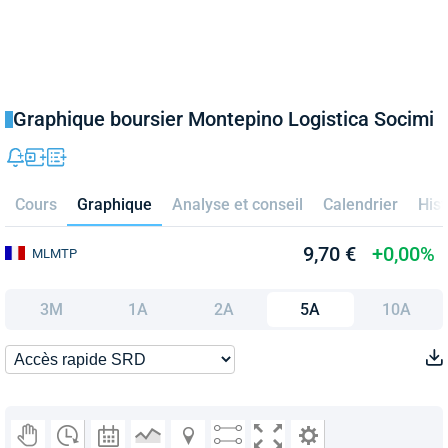
Graphique boursier Montepino Logistica Socimi
Cours
Graphique
Analyse et conseil
Calendrier
Hist
9,70 €
+0,00%
MLMTP
3M
1A
2A
5A
10A