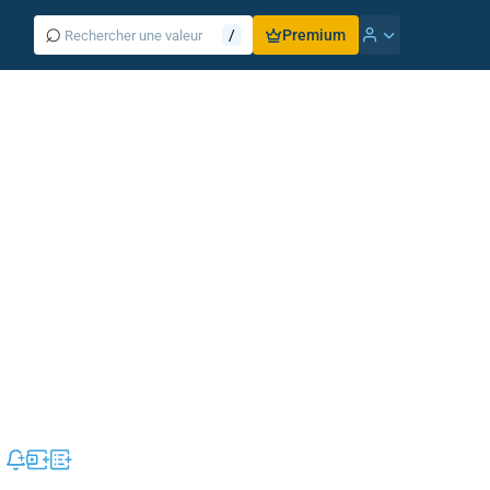
⌕
/
Premium