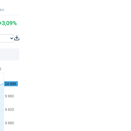
ues
+3,09%
S