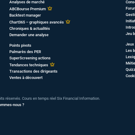
Analyses de marché
Cons
Foru
ABCBourse Premium
Gesti
Backtest manager
Initi
Chart365 – graphiques avancés
Intro
Chroniques & actualités
Jeu b
Demander une analyse
Jeux 
Points pivots
Les b
Palmarès des PER
Lexiq
SuperScreening actions
Métie
Tendances techniques
Quiz
Transactions des dirigeants
Cook
Ventes à découvert
oits réservés. Cours en temps réel Six Financial Information.
sommes-nous ?