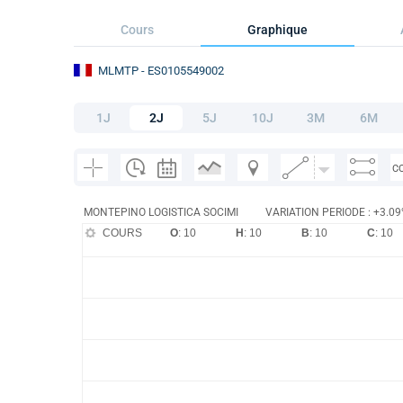
Cours
Graphique
MLMTP
- ES0105549002
1J
2J
5J
10J
3M
6M
C
MONTEPINO LOGISTICA SOCIMI
VARIATION PERIODE : +3.0
COURS
O
: 10
H
: 10
B
: 10
C
: 10