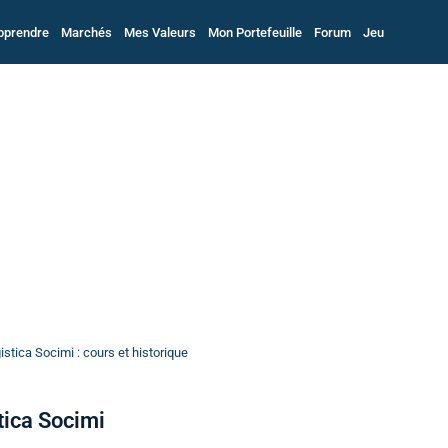
pprendre
Marchés
Mes Valeurs
Mon Portefeuille
Forum
Jeu
stica Socimi : cours et historique
tica Socimi