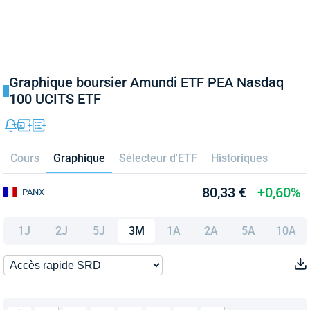
Graphique boursier Amundi ETF PEA Nasdaq
100 UCITS ETF
Cours
Graphique
Sélecteur d'ETF
Historiques
80,33 €
+0,60%
PANX
1J
2J
5J
3M
1A
2A
5A
10A