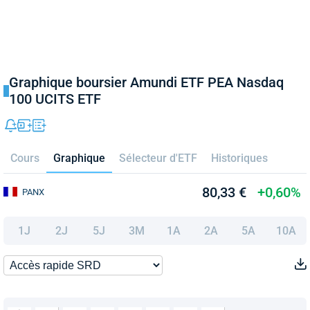
Graphique boursier Amundi ETF PEA Nasdaq
100 UCITS ETF
Cours
Graphique
Sélecteur d'ETF
Historiques
80,33 €
+0,60%
PANX
1J
2J
5J
3M
1A
2A
5A
10A