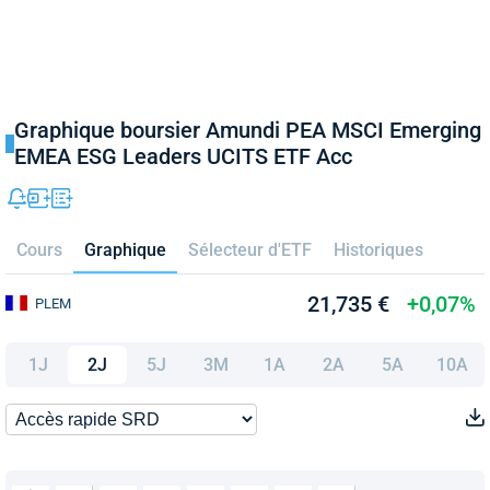
Graphique boursier Amundi PEA MSCI Emerging
EMEA ESG Leaders UCITS ETF Acc
Cours
Graphique
Sélecteur d'ETF
Historiques
21,735 €
+0,07%
PLEM
1J
2J
5J
3M
1A
2A
5A
10A