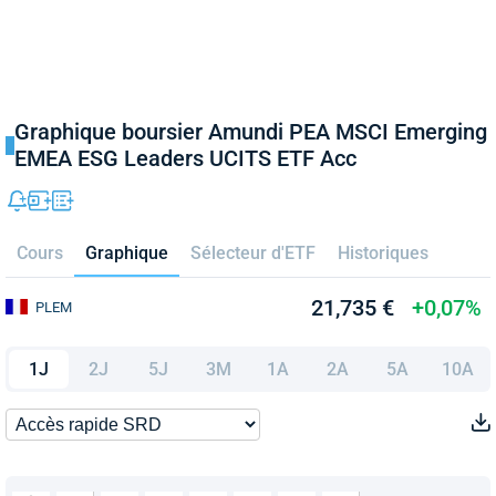
Graphique boursier Amundi PEA MSCI Emerging
EMEA ESG Leaders UCITS ETF Acc
Cours
Graphique
Sélecteur d'ETF
Historiques
21,735 €
+0,07%
PLEM
1J
2J
5J
3M
1A
2A
5A
10A