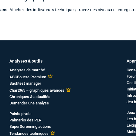
 ans
. Affichez des indicateurs techniques, tracez des niveaux et enregistr
Analyses & outils
Appr
Analyses de marché
Cons
Foru
ABCBourse Premium
Gesti
Backtest manager
Initi
Chart365 – graphiques avancés
Intro
Chroniques & actualités
Jeu b
Demander une analyse
Jeux 
Points pivots
Les b
Palmarès des PER
Lexiq
SuperScreening actions
Métie
Tendances techniques