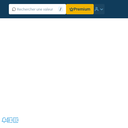
⌕
/
Premium