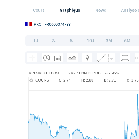
Cours
Graphique
News
Analyse 
PRC
- FR0000074783
1J
2J
5J
10J
3M
6M
C
ARTMARKET.COM
VARIATION PERIODE : -39.96%
COURS
O
: 2.74
H
: 2.88
B
: 2.71
C
: 2.75