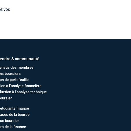
ez vos
endre & communauté
ensus des membres
ms boursiers
on de portefeuille
ation à l’analyse financière
duction à l’analyse technique
oursier
étudiants finance
ases de la bourse
ue boursier
rs de la finance