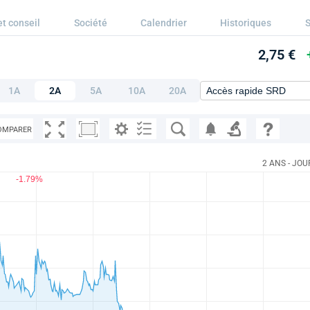
et conseil
Société
Calendrier
Historiques
S
2,75 €
1A
2A
5A
10A
20A
OMPARER
2 ANS - JOU
-1.79%