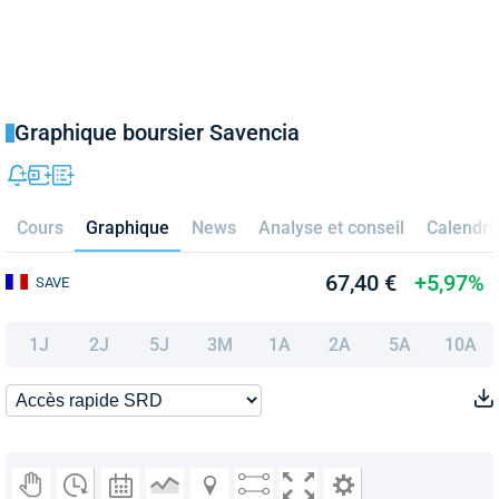
Graphique boursier Savencia
Cours
Graphique
News
Analyse et conseil
Calendri
67,40 €
+5,97%
SAVE
1J
2J
5J
3M
1A
2A
5A
10A