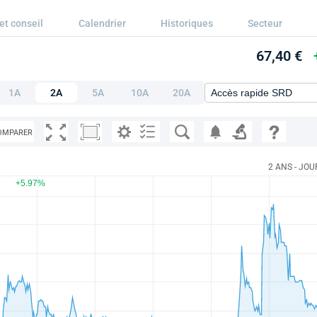
et conseil
Calendrier
Historiques
Secteur
67,40 €
1A
2A
5A
10A
20A
OMPARER
2 ANS - JOU
+5.97%