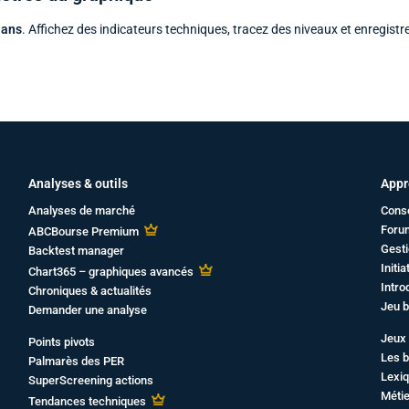
 ans
. Affichez des indicateurs techniques, tracez des niveaux et enregistr
Analyses & outils
Appr
Analyses de marché
Cons
Foru
ABCBourse Premium
Gesti
Backtest manager
Initi
Chart365 – graphiques avancés
Intro
Chroniques & actualités
Jeu b
Demander une analyse
Jeux 
Points pivots
Les b
Palmarès des PER
Lexiq
SuperScreening actions
Métie
Tendances techniques