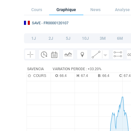
Cours
Graphique
News
Analyse 
SAVE
- FR0000120107
1J
2J
5J
10J
3M
6M
C
SAVENCIA
VARIATION PERIODE : +33.20%
COURS
O
: 66.4
H
: 67.4
B
: 66.4
C
: 67.4