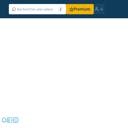
⌕
/
Premium