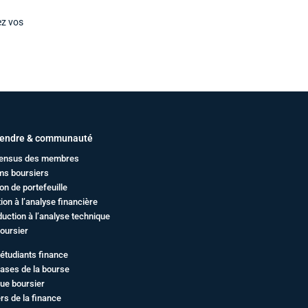
ez vos
endre & communauté
ensus des membres
ms boursiers
on de portefeuille
ation à l’analyse financière
duction à l’analyse technique
oursier
étudiants finance
ases de la bourse
ue boursier
rs de la finance