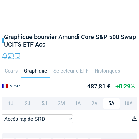
Graphique boursier Amundi Core S&P 500 Swap
UCITS ETF Acc
Cours
Graphique
Sélecteur d'ETF
Historiques
487,81 €
+0,29%
SP5C
1J
2J
5J
3M
1A
2A
5A
10A