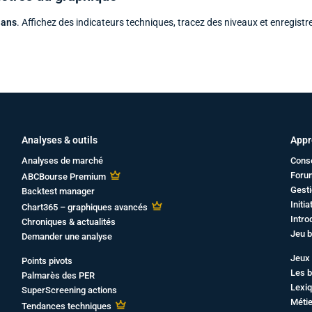
 ans
. Affichez des indicateurs techniques, tracez des niveaux et enregistr
Analyses & outils
Appr
Analyses de marché
Cons
Foru
ABCBourse Premium
Gesti
Backtest manager
Initi
Chart365 – graphiques avancés
Intro
Chroniques & actualités
Jeu b
Demander une analyse
Jeux 
Points pivots
Les b
Palmarès des PER
Lexiq
SuperScreening actions
Métie
Tendances techniques