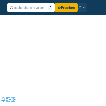
⌕
/
Premium