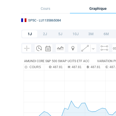
Cours
Graphique
SP5C
- LU1135865084
1J
2J
5J
10J
3M
6M
C
AMUNDI CORE S&P 500 SWAP UCITS ETF ACC
VARIATION P
COURS
O
: 487.81
H
: 487.81
B
: 487.81
C
: 487