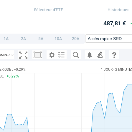
Sélecteur d'ETF
Historiques
487,81 €
1A
2A
5A
10A
20A
OMPARER
ERIODE : +0.29%
1 JOUR - 2 MINUTE
.81
+0.29%