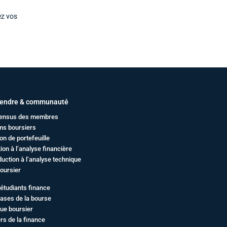
ez vos
endre & communauté
ensus des membres
ms boursiers
on de portefeuille
ation à l’analyse financière
duction à l’analyse technique
oursier
étudiants finance
ases de la bourse
ue boursier
rs de la finance