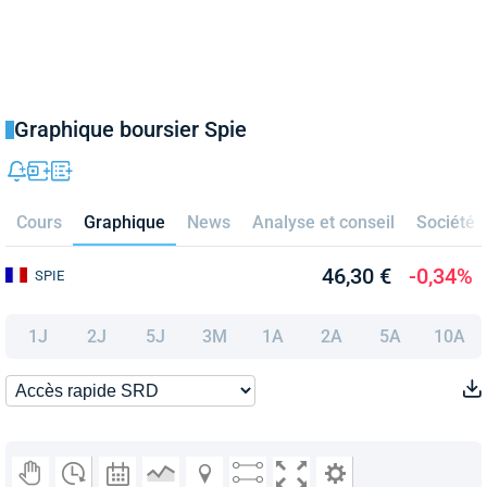
Graphique boursier Spie
Cours
Graphique
News
Analyse et conseil
Société
46,30 €
-0,34%
SPIE
1J
2J
5J
3M
1A
2A
5A
10A