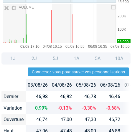
VOLUME
1J
2J
5J
1A
5A
10A
Connectez-vous pour sauver vos personnalisations
03/08/26
04/08/26
05/08/26
06/08/26
07/
Dernier
46,98
46,92
46,78
46,46
Variation
0,99%
-0,13%
-0,30%
-0,68%
Ouverture
46,74
47,00
47,30
46,72
Haut
47,06
47,48
48,00
46,88