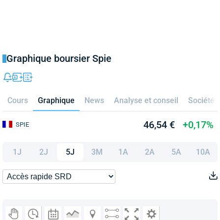
Graphique boursier Spie
Cours
Graphique
News
Analyse et conseil
Société
46,54 €
+0,17%
SPIE
1J
2J
5J
3M
1A
2A
5A
10A