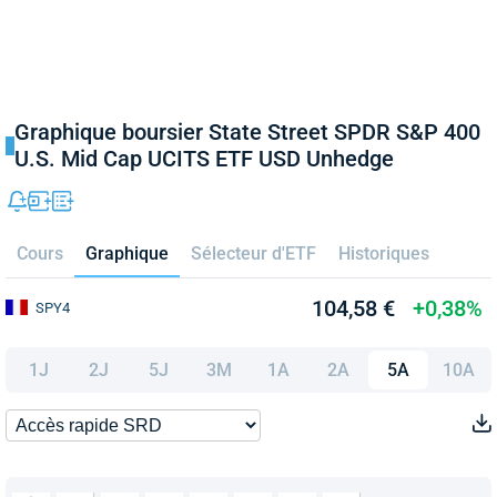
Graphique boursier State Street SPDR S&P 400
U.S. Mid Cap UCITS ETF USD Unhedge
Cours
Graphique
Sélecteur d'ETF
Historiques
104,58 €
+0,38%
SPY4
1J
2J
5J
3M
1A
2A
5A
10A