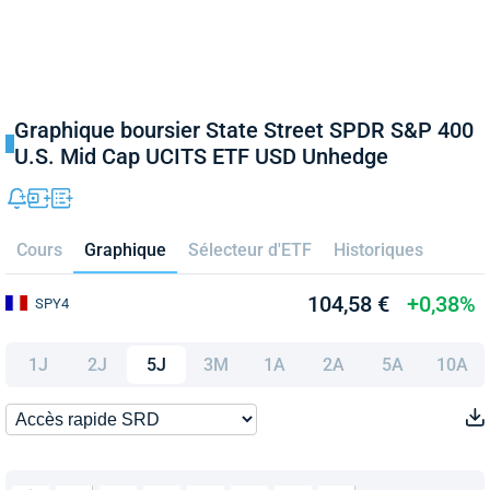
Graphique boursier State Street SPDR S&P 400
U.S. Mid Cap UCITS ETF USD Unhedge
Cours
Graphique
Sélecteur d'ETF
Historiques
104,58 €
+0,38%
SPY4
1J
2J
5J
3M
1A
2A
5A
10A