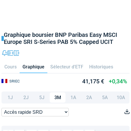
Graphique boursier BNP Paribas Easy MSCI
Europe SRI S-Series PAB 5% Capped UCIT
Cours
Graphique
Sélecteur d'ETF
Historiques
41,175 €
+0,34%
SRIEC
1J
2J
5J
3M
1A
2A
5A
10A