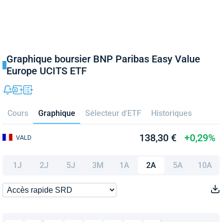
Graphique boursier BNP Paribas Easy Value
Europe UCITS ETF
Cours
Graphique
Sélecteur d'ETF
Historiques
138,30 €
+0,29%
VALD
1J
2J
5J
3M
1A
2A
5A
10A