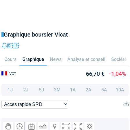
Graphique boursier Vicat
Cours
Graphique
News
Analyse et conseil
Société
66,70 €
-1,04%
VCT
1J
2J
5J
3M
1A
2A
5A
10A