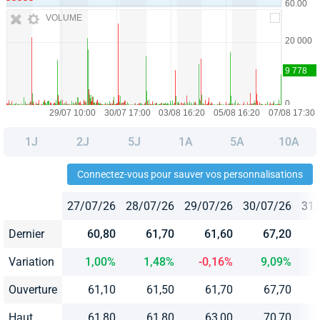
VOLUME
1J
2J
5J
1A
5A
10A
Connectez-vous pour sauver vos personnalisations
27/07/26
28/07/26
29/07/26
30/07/26
31/
Dernier
60,80
61,70
61,60
67,20
Variation
1,00%
1,48%
-0,16%
9,09%
Ouverture
61,10
61,50
61,70
67,70
Haut
61,80
61,80
63,00
70,70