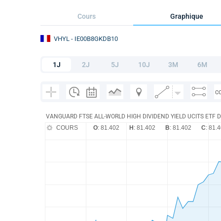
Cours
Graphique
VHYL
- IE00B8GKDB10
1J
2J
5J
10J
3M
6M
C
VANGUARD FTSE ALL-WORLD HIGH DIVIDEND YIELD UCITS ETF D
COURS
O
: 81.402
H
: 81.402
B
: 81.402
C
: 81.