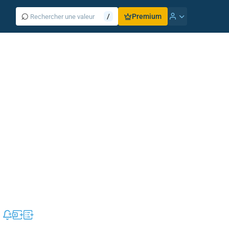
⌕
/
Premium