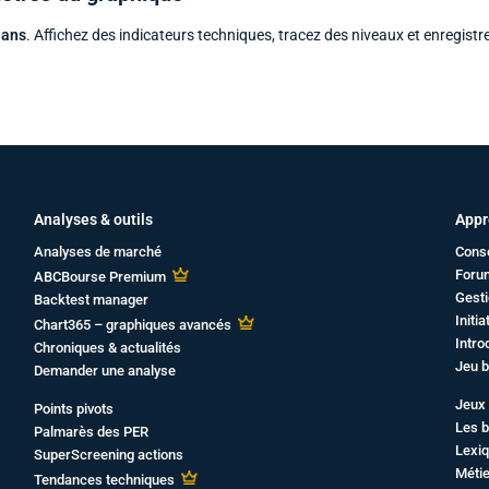
 ans
. Affichez des indicateurs techniques, tracez des niveaux et enregistr
Analyses & outils
Appr
Analyses de marché
Cons
Foru
ABCBourse Premium
Gesti
Backtest manager
Initi
Chart365 – graphiques avancés
Intro
Chroniques & actualités
Jeu b
Demander une analyse
Jeux 
Points pivots
Les b
Palmarès des PER
Lexiq
SuperScreening actions
Métie
Tendances techniques