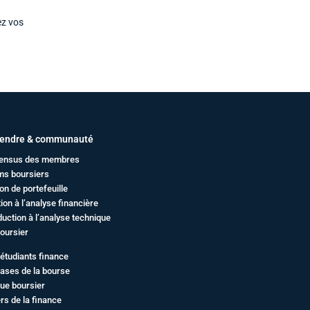
ez vos
endre & communauté
ensus des membres
ms boursiers
on de portefeuille
ation à l’analyse financière
duction à l’analyse technique
oursier
étudiants finance
ases de la bourse
ue boursier
rs de la finance