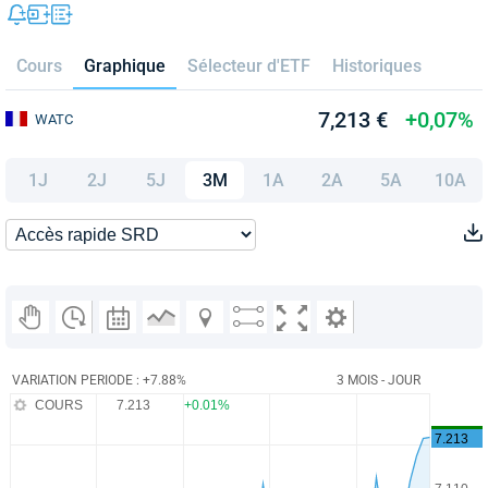
Cours
Graphique
Sélecteur d'ETF
Historiques
7,213 €
+0,07%
WATC
1J
2J
5J
3M
1A
2A
5A
10A
VARIATION PERIODE : +7.88%
3 MOIS - JOUR
COURS
7.213
+0.01%