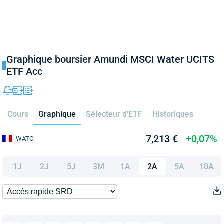
Graphique boursier Amundi MSCI Water UCITS
ETF Acc
Cours
Graphique
Sélecteur d'ETF
Historiques
7,213 €
+0,07%
WATC
1J
2J
5J
3M
1A
2A
5A
10A