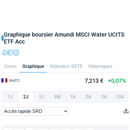
Graphique boursier Amundi MSCI Water UCITS
ETF Acc
Cours
Graphique
Sélecteur d'ETF
Historiques
7,213 €
+0,07%
WATC
1J
2J
5J
3M
1A
2A
5A
10A