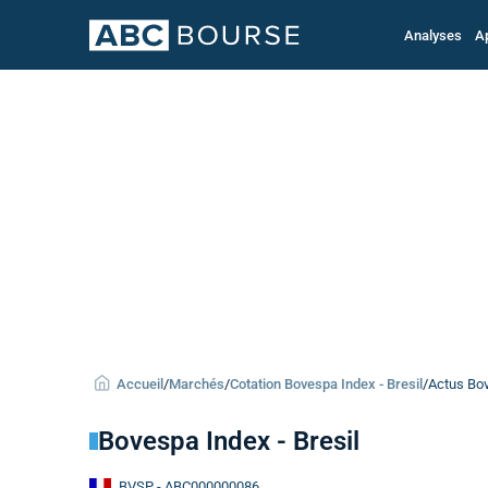
Analyses
A
Accueil
/
Marchés
/
Cotation Bovespa Index - Bresil
/
Actus Bov
Bovespa Index - Bresil
BVSP
- ABC000000086