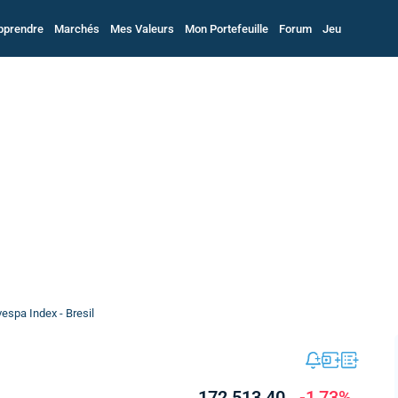
pprendre
Marchés
Mes Valeurs
Mon Portefeuille
Forum
Jeu
espa Index - Bresil
172 513,40
-1,73%