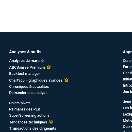
Analyses & outils
Appr
Analyses de marché
Cons
Foru
ABCBourse Premium
Gesti
Backtest manager
Initi
Chart365 – graphiques avancés
Intro
Chroniques & actualités
Jeu b
Demander une analyse
Jeux 
Points pivots
Les b
Palmarès des PER
Lexiq
SuperScreening actions
Métie
Tendances techniques
Quiz
Transactions des dirigeants