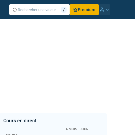
⌕
/
Premium
Cours en direct
6 MOIS - JOUR