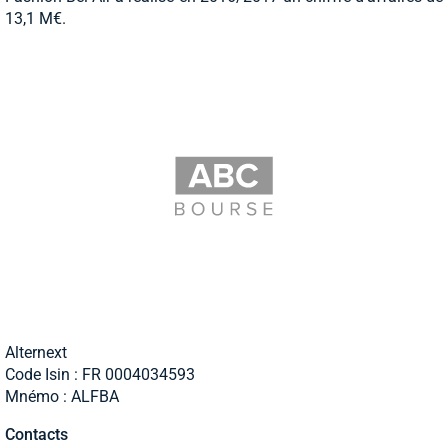
13,1 M€.
Alternext
Code Isin : FR 0004034593
Mnémo : ALFBA
Contacts