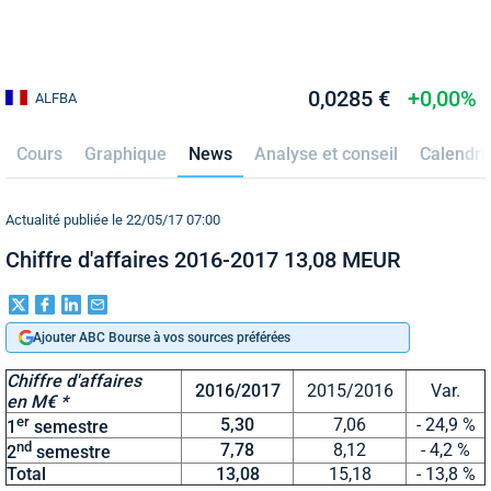
0,0285 €
+0,00%
ALFBA
Cours
Graphique
News
Analyse et conseil
Calendri
Actualité publiée le 22/05/17 07:00
Chiffre d'affaires 2016-2017 13,08 MEUR
Ajouter ABC Bourse à vos sources préférées
Chiffre d'affaires
2016/2017
2015/2016
Var.
en M€ *
er
5,30
7,06
- 24,9 %
1
semestre
nd
7,78
8,12
- 4,2 %
2
semestre
Total
13,08
15,18
- 13,8 %