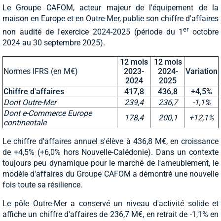
Le Groupe CAFOM, acteur majeur de l'équipement de la
maison en Europe et en Outre-Mer, publie son chiffre d'affaires
er
non audité de l'exercice 2024-2025 (période du 1
octobre
2024 au 30 septembre 2025).
12 mois
12 mois
Normes IFRS (en M€)
2023-
2024-
Variation
2024
2025
Chiffre d'affaires
417,8
436,8
+4,5%
Dont Outre-Mer
239,4
236,7
-1,1%
Dont e-Commerce Europe
178,4
200,1
+12,1%
continentale
Le chiffre d'affaires annuel s'élève à 436,8 M€, en croissance
de +4,5% (+6,0% hors Nouvelle-Calédonie). Dans un contexte
toujours peu dynamique pour le marché de l'ameublement, le
modèle d'affaires du Groupe CAFOM a démontré une nouvelle
fois toute sa résilience.
Le pôle Outre-Mer a conservé un niveau d'activité solide et
affiche un chiffre d'affaires de 236,7 M€, en retrait de -1,1% en