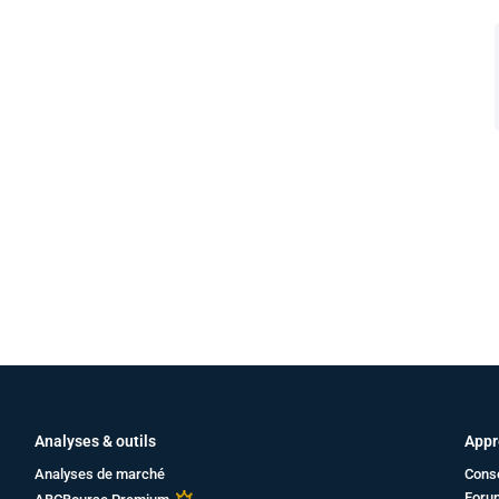
Analyses & outils
Appr
Analyses de marché
Cons
Foru