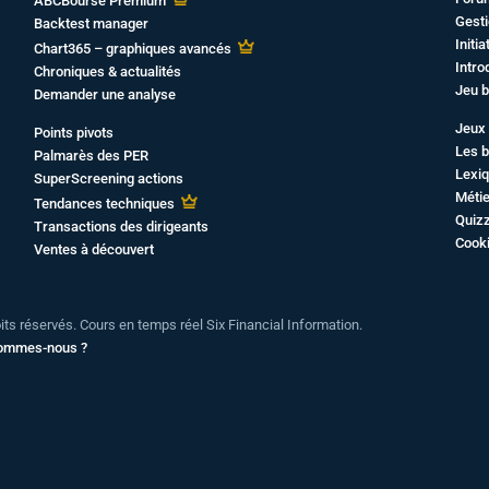
ABCBourse Premium
Gesti
Backtest manager
Initi
Chart365 – graphiques avancés
Intro
Chroniques & actualités
Jeu b
Demander une analyse
Jeux 
Points pivots
Les b
Palmarès des PER
Lexiq
SuperScreening actions
Métie
Tendances techniques
Quiz
Transactions des dirigeants
Cook
Ventes à découvert
oits réservés. Cours en temps réel Six Financial Information.
sommes-nous ?