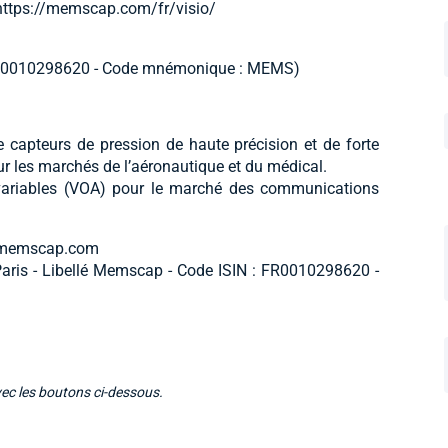
https://memscap.com/fr/visio/
: FR0010298620 - Code mnémonique : MEMS)
capteurs de pression de haute précision et de forte
ur les marchés de l’aéronautique et du médical.
ariables (VOA) pour le marché des communications
ww.memscap.com
aris - Libellé Memscap - Code ISIN : FR0010298620 -
vec les boutons ci-dessous.