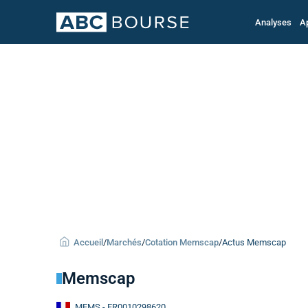
Analyses
A
Accueil
/
Marchés
/
Cotation Memscap
/
Actus Memscap
Memscap
MEMS
- FR0010298620