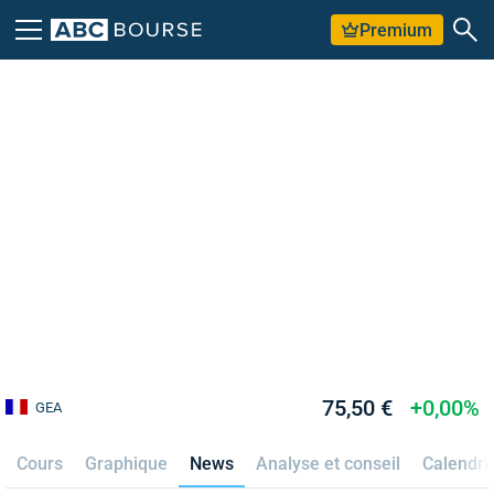
Premium
75,50 €
+0,00%
GEA
Cours
Graphique
News
Analyse et conseil
Calendri