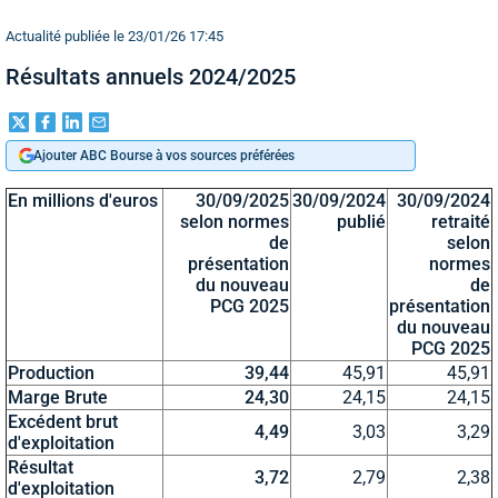
Actualité publiée le 23/01/26 17:45
Résultats annuels 2024/2025
Ajouter ABC Bourse à vos sources préférées
En millions d'euros
30/09/2025
30/09/2024
30/09/2024
selon normes
publié
retraité
de
selon
présentation
normes
du nouveau
de
PCG 2025
présentation
du nouveau
PCG 2025
Production
39,44
45,91
45,91
Marge Brute
24,30
24,15
24,15
Excédent brut
4,49
3,03
3,29
d'exploitation
Résultat
3,72
2,79
2,38
d'exploitation