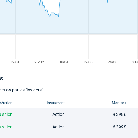
ts
ction par les "insiders".
pération
Instrument
Montant
isition
Action
9 398€
isition
Action
6 399€