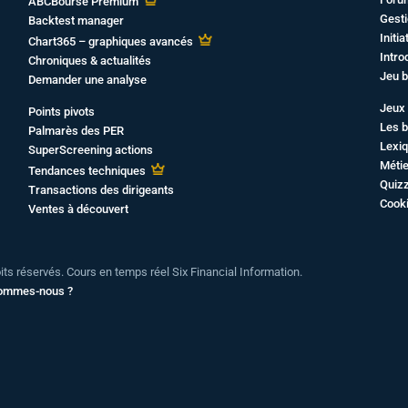
ABCBourse Premium
Gesti
Backtest manager
Initi
Chart365 – graphiques avancés
Intro
Chroniques & actualités
Jeu b
Demander une analyse
Jeux 
Points pivots
Les b
Palmarès des PER
Lexiq
SuperScreening actions
Métie
Tendances techniques
Quiz
Transactions des dirigeants
Cook
Ventes à découvert
oits réservés. Cours en temps réel Six Financial Information.
sommes-nous ?