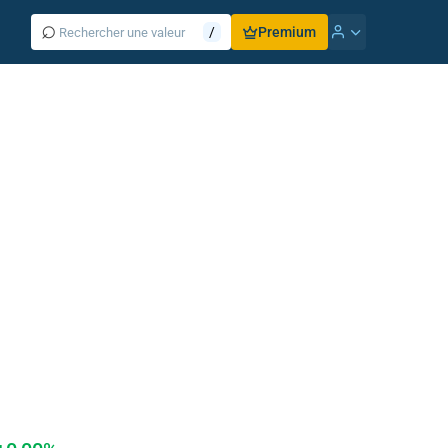
⌕
/
Premium