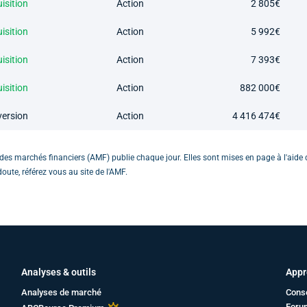
isition
Action
2 805€
isition
Action
5 992€
isition
Action
7 393€
isition
Action
882 000€
ersion
Action
4 416 474€
é des marchés financiers (AMF) publie chaque jour. Elles sont mises en page à l'aide 
ute, référez vous au site de l'AMF.
Analyses & outils
Appr
Analyses de marché
Cons
Foru