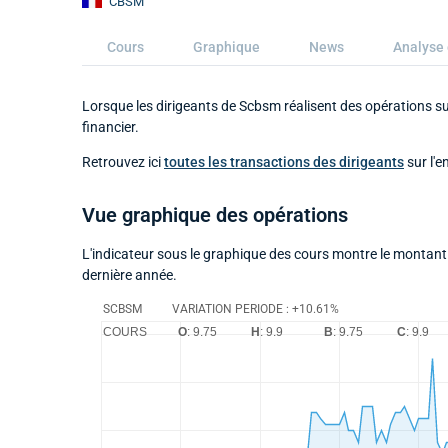
CBSM
Cours
Graphique
News
Analyse 
Lorsque les dirigeants de Scbsm réalisent des opérations sur
financier.
Retrouvez ici
toutes les transactions des dirigeants
sur l'
Vue graphique des opérations
L'indicateur sous le graphique des cours montre le montant 
dernière année.
SCBSM
VARIATION PERIODE : +10.61%
COURS
O
: 9.75
H
: 9.9
B
: 9.75
C
: 9.9