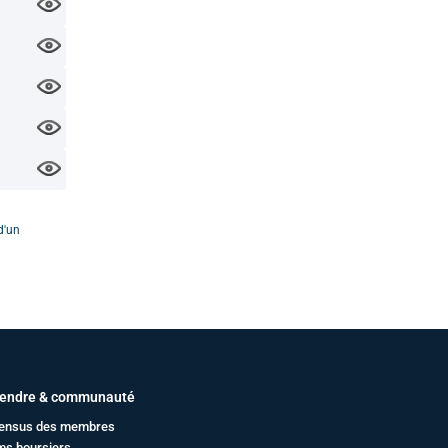
d'un
endre & communauté
ensus des membres
ms boursiers