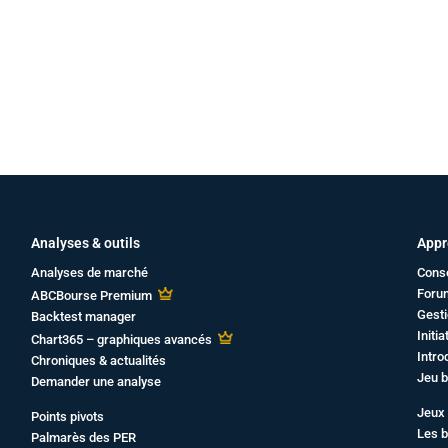
Analyses & outils
Appr
Analyses de marché
Cons
Foru
ABCBourse Premium
Gesti
Backtest manager
Initi
Chart365 – graphiques avancés
Intro
Chroniques & actualités
Jeu b
Demander une analyse
Jeux 
Points pivots
Les b
Palmarès des PER