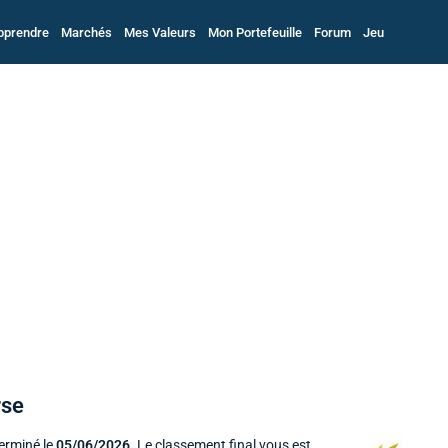
pprendre
Marchés
Mes Valeurs
Mon Portefeuille
Forum
Jeu
rse
terminé le
05/06/2026
. Le classement final vous est