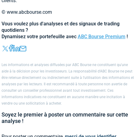
clients.
© www.abcbourse.com
Vous voulez plus d'analyses et des signaux de trading
quotidiens ?
Dynamisez votre portefeuille avec
ABC Bourse Premium
!
Les informations et analyses diffusées par ABC Bourse ne constituent qu'une
aide à la décision pour les investisseurs. La responsabilité d'ABC Bourse ne peut
être retenue directement ou indirectement suite à l'utilisation des informations et
analyses par les lecteurs. Il est recommandé à toute personne non avertie de
consulter un conseiller professionnel avant tout investissement. Ces
informations indicatives ne constituent en aucune manière une incitation à
vendre ou une sollicitation à acheter.
Soyez le premier à poster un commentaire sur cette
analyse !
Pour poster un commentaire,
merci de vous identifier.