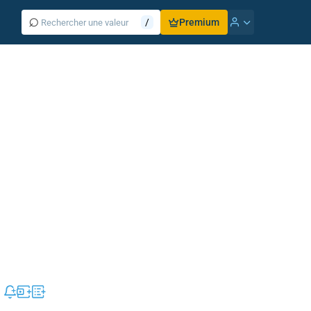
⌕
/
Premium