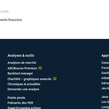
st EUR.
ents financiers.
Analyses & outils
Appr
Analyses de marché
Cons
Foru
ABCBourse Premium
Gesti
Backtest manager
Initi
Chart365 – graphiques avancés
Intro
Chroniques & actualités
Jeu b
Demander une analyse
Jeux 
Points pivots
Les b
Palmarès des PER
Lexiq
SuperScreening actions