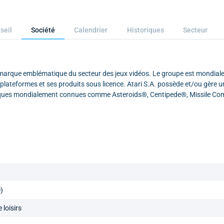
seil
Société
Calendrier
Historiques
Secteur
ne marque emblématique du secteur des jeux vidéos. Le groupe est mondia
-plateformes et ses produits sous licence. Atari S.A. possède et/ou gère u
 marques mondialement connues comme Asteroids®, Centipede®, Missile 
)
 loisirs