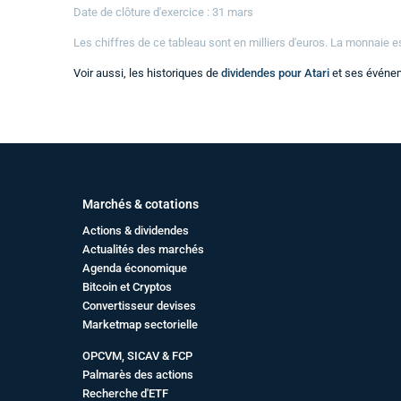
Date de clôture d'exercice : 31 mars
Les chiffres de ce tableau sont en
milliers
d'euros. La monnaie e
Voir aussi, les historiques de
dividendes pour Atari
et ses événem
Marchés & cotations
Actions & dividendes
Actualités des marchés
Agenda économique
Bitcoin et Cryptos
Convertisseur devises
Marketmap sectorielle
OPCVM, SICAV & FCP
Palmarès des actions
Recherche d'ETF