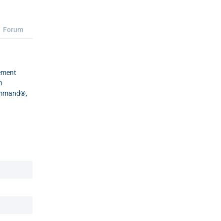
Forum
lement
n
Command®,