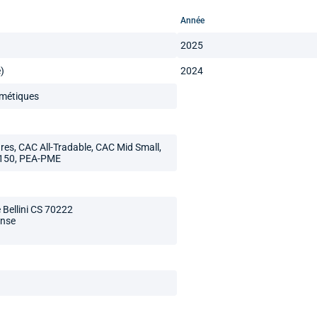
Année
2025
)
2024
métiques
res, CAC All-Tradable, CAC Mid Small,
150, PEA-PME
e Bellini CS 70222
ense