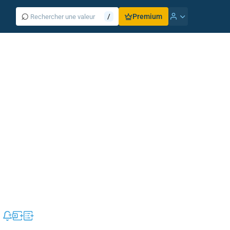
⌕
/
Premium