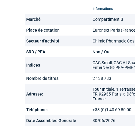
Informations
Marché
Compartiment B
Place de cotation
Euronext Paris (France
Secteur d'activité
Chimie Pharmacie Cos
SRD / PEA
Non / Oui
CAC Small, CAC All Sha
Indices
EnterNext© PEA-PME 
Nombre de titres
2 138 783
Tour Initiale, 1 Terrass
Adresse:
FR-92935 Paris la Déf
France
Téléphone:
+33 (0)1 40 69 80 00
Date Assemblée Générale
30/06/2026