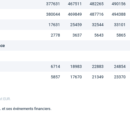
377631
467511
482265
490156
380044
469849
487716
494388
17631
25459
32544
33101
2778
3637
5643
5865
nce
6714
18983
22883
24854
5857
17670
21349
23370
st EUR.
.
et ses événements financiers.