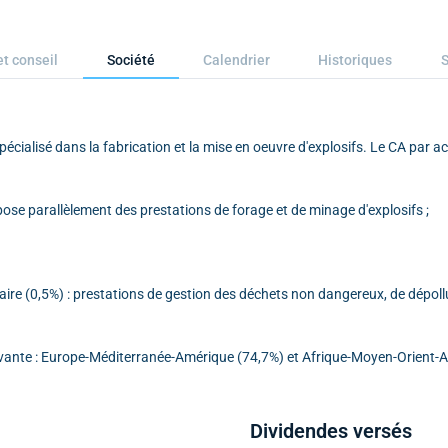
et conseil
Société
Calendrier
Historiques
S
cialisé dans la fabrication et la mise en oeuvre d'explosifs. Le CA par act
opose parallèlement des prestations de forage et de minage d'explosifs ;
laire (0,5%) : prestations de gestion des déchets non dangereux, de dépoll
uivante : Europe-Méditerranée-Amérique (74,7%) et Afrique-Moyen-Orient-A
Dividendes versés