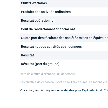
Chiffre d'affaires
Produits des activités ordinaires
Résultat opérationnel
Coût de l'endettement financier net
Quote part des résultats des sociétés mises en équivale
Résultat net des activités abandonnées
Résultat
Résultat (part du groupe)
Date de clôture d'exercice : 31 décembre
Les chiffres de ce tableau sont en
milliers
d'euros. La monnaie e
Voir aussi, les historiques de
dividendes pour Explosifs Prod. Chi