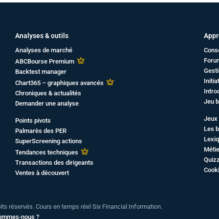
Analyses & outils
Appr
Analyses de marché
Cons
Foru
ABCBourse Premium
Gesti
Backtest manager
Initi
Chart365 – graphiques avancés
Intro
Chroniques & actualités
Jeu b
Demander une analyse
Jeux 
Points pivots
Les b
Palmarès des PER
Lexiq
SuperScreening actions
Métie
Tendances techniques
Quiz
Transactions des dirigeants
Cook
Ventes à découvert
oits réservés. Cours en temps réel Six Financial Information.
sommes-nous ?