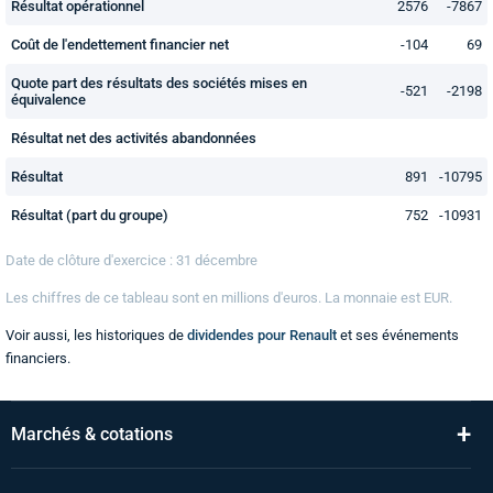
Résultat opérationnel
2576
-7867
Coût de l'endettement financier net
-104
69
Quote part des résultats des sociétés mises en
-521
-2198
équivalence
Résultat net des activités abandonnées
Résultat
891
-10795
Résultat (part du groupe)
752
-10931
Date de clôture d'exercice : 31 décembre
Les chiffres de ce tableau sont en
millions
d'euros. La monnaie est EUR.
Voir aussi, les historiques de
dividendes pour Renault
et ses événements
financiers.
+
Marchés & cotations