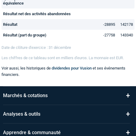
équivalence
Résultat net des activités abandonnées
Résultat
-28895
142178
Résultat (part du groupe)
-27758
143340
Date de clôture d'exercice : 31 décembre
Les chiffres de ce tableau sont en
milliers
d'euros. La monnaie est EUR.
Voir aussi, les historiques de
dividendes pour Vusion
et ses événements
financiers.
+
Marchés & cotations
+
Analyses & outils
+
Apprendre & communauté