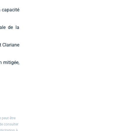
a capacité
ale de la
t Clariane
n mitigée,
 peut être
de consulter
licitation à