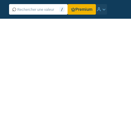
⌕
/
Premium