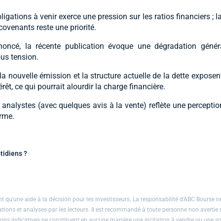
igations à venir exerce une pression sur les ratios financiers ; l
covenants reste une priorité.
oncé, la récente publication évoque une dégradation génér
us tension.
a nouvelle émission et la structure actuelle de la dette exposen
êt, ce qui pourrait alourdir la charge financière.
analystes (avec quelques avis à la vente) reflète une perceptio
erme.
tidiens ?
 qu'une aide à la décision pour les investisseurs. La responsabilité d'ABC Bourse ne
mations et analyses par les lecteurs. Il est recommandé à toute personne non avertie 
ons indicatives ne constituent en aucune manière une incitation à vendre ou une sol