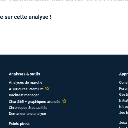
 sur cette analyse !
Analyses & outils
Appr
Analyses de marché
Cons
Foru
ABCBourse Premium
Gesti
Backtest manager
Initi
Chart365 – graphiques avancés
Intro
Chroniques & actualités
Jeu b
Demander une analyse
Jeux 
Points pivots