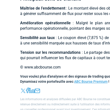
Maîtrise de l’endettement
: Le montant élevé des obl
à générer suffisamment de flux pour rester sous les 
Amélioration opérationnelle
: Malgré le plan ann
performance opérationnelle, pointant des marges so
Sensibilité aux taux
: Le coupon élevé (7,875 %) de l
à une sensibilité marquée aux hausses de taux d’intér
Tension sur les recommandations
: Le partage des 
qui pourrait influencer les flux de capitaux à court t
© www.abcbourse.com
Vous voulez plus d'analyses et des signaux de trading quo
Dynamisez votre portefeuille avec
ABC Bourse Premium
!
Les informations et analyses diffusées par ABC Bourse ne constituent
retenue directement ou indirectement suite à l'utilisation des infor
un conseiller professionnel avant tout investissement. Ces informati