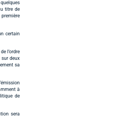
s quelques
 titre de
a première
n certain
de l’ordre
s sur deux
usement sa
’émission
otamment à
itique de
tion sera