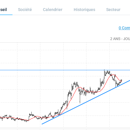
seil
Société
Calendrier
Historiques
Secteur
0 Com