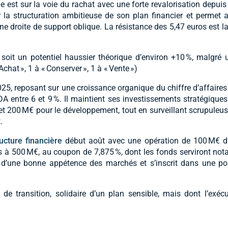
ane est sur la voie du rachat avec une forte revalorisation depui
 structuration ambitieuse de son plan financier et permet au
e droite de support oblique. La résistance des 5,47 euros est l
soit un potentiel haussier théorique d’environ +10 %, malgré u
at », 1 à « Conserver », 1 à « Vente »)
025, reposant sur une croissance organique du chiffre d’affaires 
DA entre 6 et 9 %. Il maintient ses investissements stratégique
 et 200 M€ pour le développement, tout en surveillant scrupule
.
ucture financière
début août avec une opération de 100 M€ d
tres à 500 M€, au coupon de 7,875 %, dont les fonds serviront n
d’une bonne appétence des marchés et s’inscrit dans une pol
e transition, solidaire d’un plan sensible, mais dont l’exécu