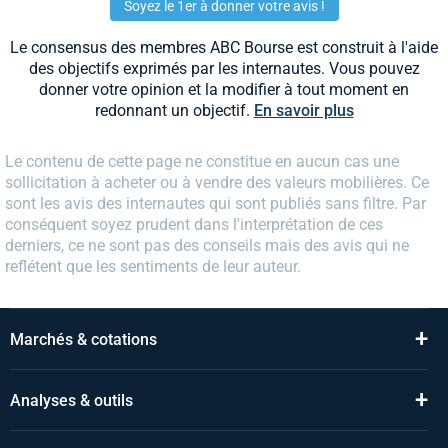
Soyez le 1er à donner votre avis !
Le consensus des membres ABC Bourse est construit à l'aide
des objectifs exprimés par les internautes. Vous pouvez
donner votre opinion et la modifier à tout moment en
redonnant un objectif.
En savoir plus
Le contenu de cette page ne constitue en aucun cas une
sollicitation à acheter ou à vendre des valeurs mobilières. Ce
sont les avis des internautes qui sont publiés sans filtre. Par
conséquent soyez prudent dans l'interprétation de ces
derniers, ce ne sont pas des conseils mais des avis qui ne
reflétent que les sentiments de leur auteur.
+
Marchés & cotations
+
Analyses & outils