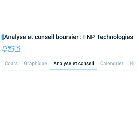
Analyse et conseil boursier : FNP Technologies
Cours
Graphique
Analyse et conseil
Calendrier
Hist