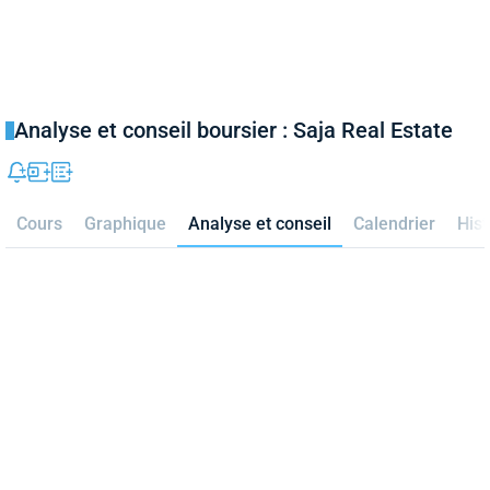
Analyse et conseil boursier : Saja Real Estate
Cours
Graphique
Analyse et conseil
Calendrier
Hist