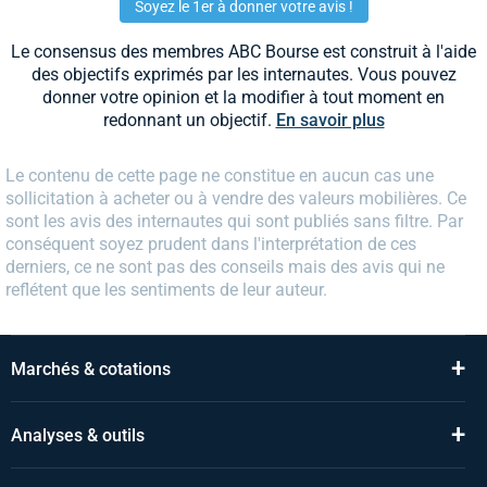
Soyez le 1er à donner votre avis !
Le consensus des membres ABC Bourse est construit à l'aide
des objectifs exprimés par les internautes. Vous pouvez
donner votre opinion et la modifier à tout moment en
redonnant un objectif.
En savoir plus
Le contenu de cette page ne constitue en aucun cas une
sollicitation à acheter ou à vendre des valeurs mobilières. Ce
sont les avis des internautes qui sont publiés sans filtre. Par
conséquent soyez prudent dans l'interprétation de ces
derniers, ce ne sont pas des conseils mais des avis qui ne
reflétent que les sentiments de leur auteur.
+
Marchés & cotations
+
Analyses & outils